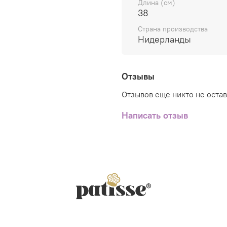
Длина (см)
пекарей и кондитеро
38
Удобство, практичн
Страна производства
максимально деталь
Нидерланды
просто держать в р
Отзывы
Отзывов еще никто не оста
Написать отзыв