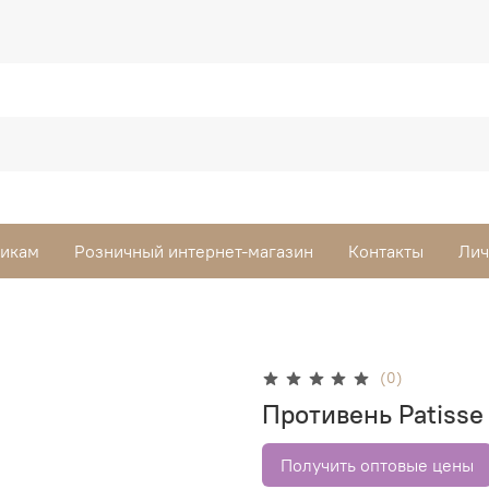
викам
Розничный интернет-магазин
Контакты
Лич
(0)
Противень Patisse
Получить оптовые цены