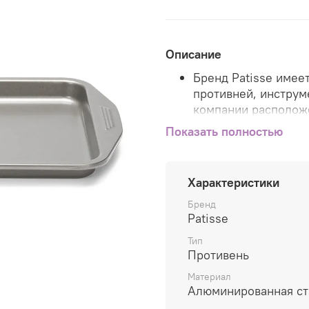
Описание
Бренд Patisse имее
противней, инструм
компании расположе
США.
Показать полностью
Продукция Patisse 
экспортируется в б
Характеристики
Весь ассортимент т
Бренд
Patisse в Европе, ч
Patisse
качеством продукци
Тип
Европейского союз
Противень
Инновационные техн
Материал
максимально удобн
Алюминированная ст
эксплуатации, что 