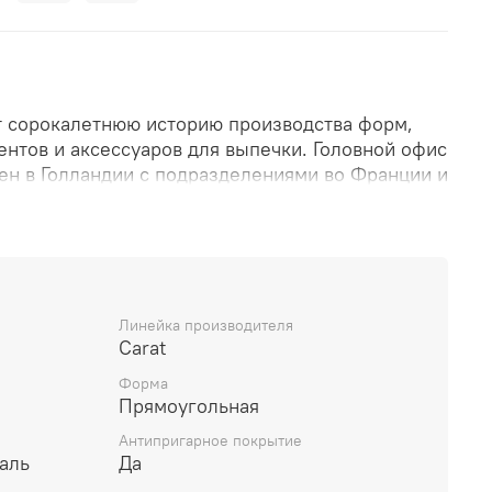
т сорокалетнюю историю производства форм,
ентов и аксессуаров для выпечки. Головной офис
н в Голландии с подразделениями во Франции и
широко представлена на европейском рынке и
олее чем 50 стран мира.
оваров производится на собственных заводах
Линейка производителя
то позволяет осуществлять высокий контроль за
Carat
и и соответствовать всем стандартам и нормам
Форма
а.
Прямоугольная
ологии производства делают инвентарь Patisse
Антипригарное покрытие
ым и долговечным в использовании и
аль
Да
удовлетворит запросы, как профессиональных