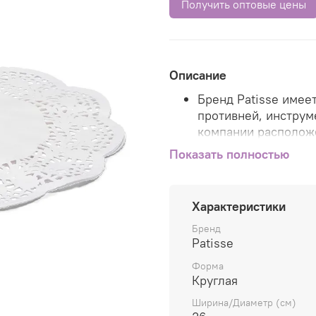
Получить оптовые цены
Описание
Бренд Patisse имее
противней, инструм
компании расположе
США.
Показать полностью
Продукция Patisse 
экспортируется в б
Характеристики
Весь ассортимент т
Бренд
Patisse в Европе, ч
Patisse
качеством продукци
Форма
Европейского союз
Круглая
Инновационные техн
Ширина/Диаметр (см)
максимально удобн