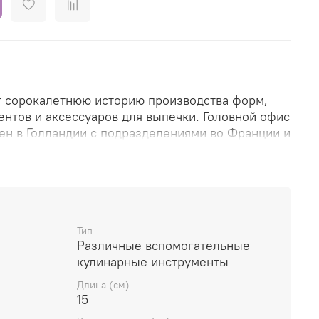
т сорокалетнюю историю производства форм,
ентов и аксессуаров для выпечки. Головной офис
н в Голландии с подразделениями во Франции и
широко представлена на европейском рынке и
олее чем 50 стран мира.
оваров производится на собственных заводах
Тип
то позволяет осуществлять высокий контроль за
Различные вспомогательные
и и соответствовать всем стандартам и нормам
кулинарные инструменты
а.
Длина (см)
ологии производства делают инвентарь Patisse
15
ым и долговечным в использовании и