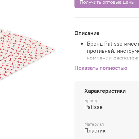
Получить оптовые цены
Описание
Бренд Patisse имее
противней, инструм
компании расположе
США.
Показать полностью
Продукция Patisse 
экспортируется в б
Характеристики
Весь ассортимент т
Бренд
Patisse в Европе, ч
Patisse
качеством продукци
Европейского союз
Материал
Инновационные техн
Пластик
максимально удобн