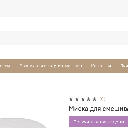
викам
Розничный интернет-магазин
Контакты
Лич
(0)
Миска для смешива
Получить оптовые цены