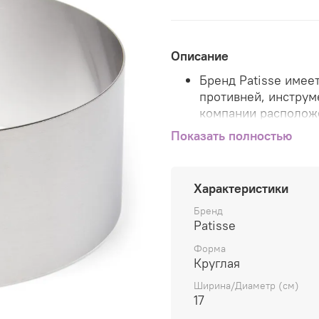
Описание
Бренд Patisse имее
противней, инструм
компании расположе
США.
Показать полностью
Продукция Patisse 
экспортируется в б
Характеристики
Весь ассортимент т
Бренд
Patisse в Европе, ч
Patisse
качеством продукци
Форма
Европейского союз
Круглая
Инновационные техн
Ширина/Диаметр (см)
максимально удобн
17
эксплуатации, что 