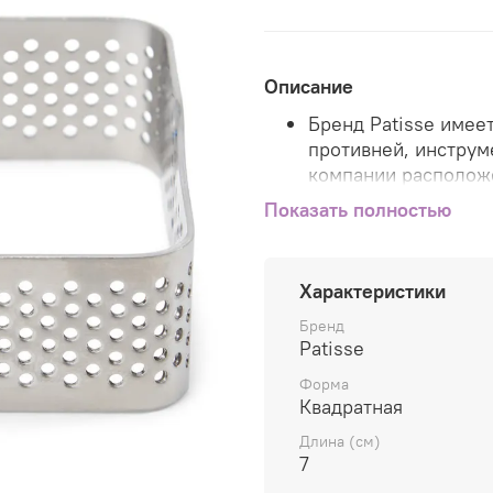
Описание
Бренд Patisse имее
противней, инструм
компании расположе
США.
Показать полностью
Продукция Patisse 
экспортируется в б
Характеристики
Весь ассортимент т
Бренд
Patisse в Европе, ч
Patisse
качеством продукци
Форма
Европейского союз
Квадратная
Инновационные техн
Длина (см)
максимально удобн
7
эксплуатации, что 