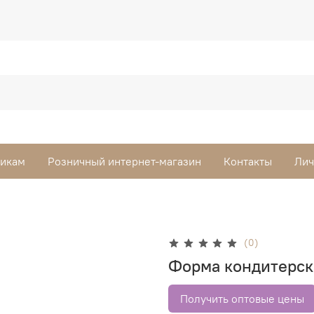
викам
Розничный интернет-магазин
Контакты
Лич
(0)
Форма кондитерска
Получить оптовые цены