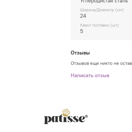
Углеродистая сталь
эксплуатации, что 
Ширина/Диаметр (см)
пекарей и кондитеро
24
Удобство, практичн
Квант поставки (шт)
максимально деталь
5
просто держать в р
Отзывы
Отзывов еще никто не оста
Написать отзыв