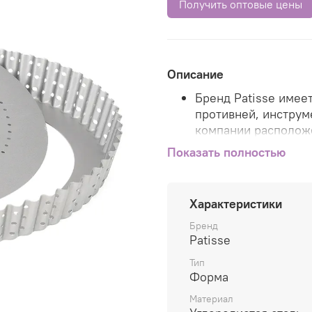
Получить оптовые цены
Описание
Бренд Patisse имее
противней, инструм
компании расположе
США.
Показать полностью
Продукция Patisse 
экспортируется в б
Характеристики
Весь ассортимент т
Бренд
Patisse в Европе, ч
Patisse
качеством продукци
Тип
Европейского союз
Форма
Инновационные техн
Материал
максимально удобн