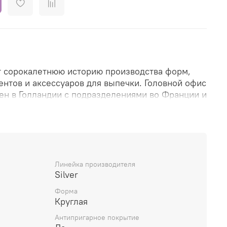
т сорокалетнюю историю производства форм,
ентов и аксессуаров для выпечки. Головной офис
н в Голландии с подразделениями во Франции и
широко представлена на европейском рынке и
олее чем 50 стран мира.
оваров производится на собственных заводах
Линейка производителя
то позволяет осуществлять высокий контроль за
Silver
и и соответствовать всем стандартам и нормам
Форма
а.
Круглая
ологии производства делают инвентарь Patisse
Антипригарное покрытие
ым и долговечным в использовании и