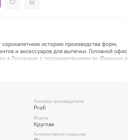
т сорокалетнюю историю производства форм,
ентов и аксессуаров для выпечки. Головной офис
н в Голландии с подразделениями во Франции и
широко представлена на европейском рынке и
олее чем 50 стран мира.
оваров производится на собственных заводах
Линейка производителя
то позволяет осуществлять высокий контроль за
Profi
и и соответствовать всем стандартам и нормам
Форма
а.
Круглая
ологии производства делают инвентарь Patisse
Антипригарное покрытие
ым и долговечным в использовании и