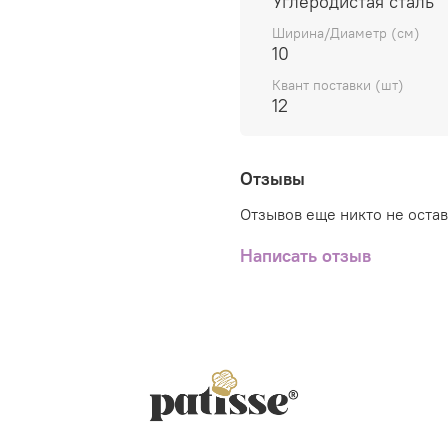
Углеродистая сталь
эксплуатации, что 
Ширина/Диаметр (см)
пекарей и кондитеро
10
Удобство, практичн
Квант поставки (шт)
максимально деталь
12
просто держать в р
Отзывы
Отзывов еще никто не оста
Написать отзыв