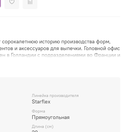
т сорокалетнюю историю производства форм,
ентов и аксессуаров для выпечки. Головной офис
н в Голландии с подразделениями во Франции и
широко представлена на европейском рынке и
олее чем 50 стран мира.
оваров производится на собственных заводах
Линейка производителя
то позволяет осуществлять высокий контроль за
Starflex
и и соответствовать всем стандартам и нормам
Форма
а.
Прямоугольная
ологии производства делают инвентарь Patisse
Длина (см)
ым и долговечным в использовании и