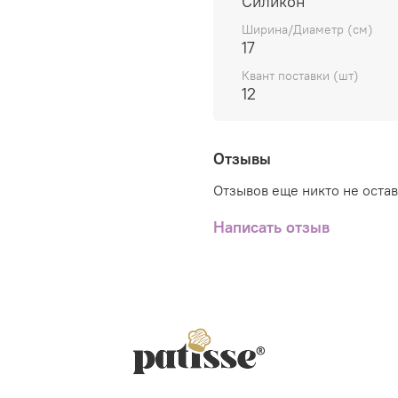
Силикон
эксплуатации, что 
Ширина/Диаметр (см)
пекарей и кондитеро
17
Удобство, практичн
Квант поставки (шт)
максимально деталь
12
просто держать в р
Отзывы
Отзывов еще никто не оста
Написать отзыв