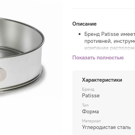
Описание
Бренд Patisse имее
противней, инструм
компании расположе
США.
Показать полностью
Продукция Patisse 
экспортируется в б
Характеристики
Весь ассортимент т
Бренд
Patisse в Европе, ч
Patisse
качеством продукци
Тип
Европейского союз
Форма
Инновационные техн
Материал
максимально удобн
Углеродистая сталь
эксплуатации, что 