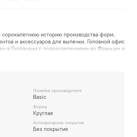
т сорокалетнюю историю производства форм,
ентов и аксессуаров для выпечки. Головной офис
н в Голландии с подразделениями во Франции и
широко представлена на европейском рынке и
олее чем 50 стран мира.
оваров производится на собственных заводах
Линейка производителя
то позволяет осуществлять высокий контроль за
Basic
и и соответствовать всем стандартам и нормам
Форма
а.
Круглая
ологии производства делают инвентарь Patisse
Антипригарное покрытие
ым и долговечным в использовании и
Без покрытия
удовлетворит запросы, как профессиональных