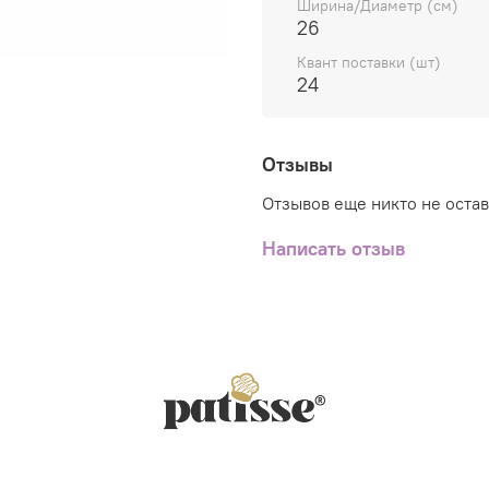
Ширина/Диаметр (см)
пекарей и кондитеро
26
Удобство, практичн
Квант поставки (шт)
максимально деталь
24
просто держать в р
Отзывы
Отзывов еще никто не оста
Написать отзыв