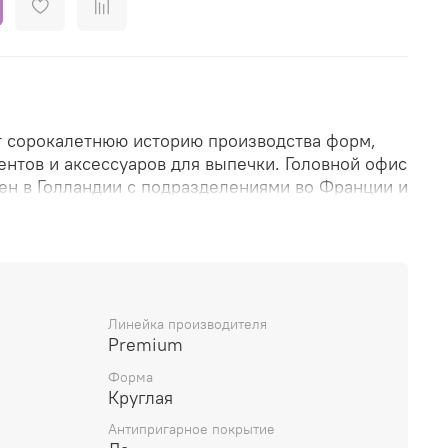
т сорокалетнюю историю производства форм,
ентов и аксессуаров для выпечки. Головной офис
н в Голландии с подразделениями во Франции и
широко представлена на европейском рынке и
олее чем 50 стран мира.
оваров производится на собственных заводах
Линейка производителя
то позволяет осуществлять высокий контроль за
Premium
и и соответствовать всем стандартам и нормам
Форма
а.
Круглая
ологии производства делают инвентарь Patisse
Антипригарное покрытие
ым и долговечным в использовании и