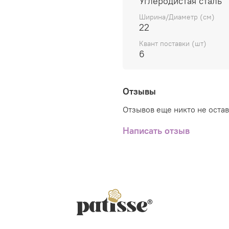
Углеродистая сталь
эксплуатации, что 
Ширина/Диаметр (см)
пекарей и кондитеро
22
Удобство, практичн
Квант поставки (шт)
максимально деталь
6
просто держать в р
Отзывы
Отзывов еще никто не оста
Написать отзыв